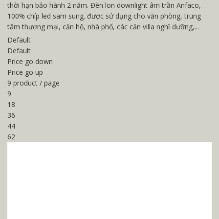
thời hạn bảo hành 2 năm. Đèn lon downlight âm trần Anfaco,
100% chíp led sam sung. được sử dụng cho văn phòng, trung
tâm thương mại, căn hộ, nhà phố, các căn villa nghĩ dưỡng,...
Default
Default
Price go down
Price go up
9 product / page
9
18
36
44
62