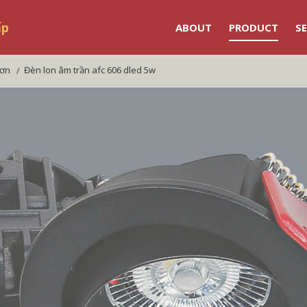
ấp
ABOUT
PRODUCT
SE
đơn
đèn lon âm trần afc 606 dled 5w