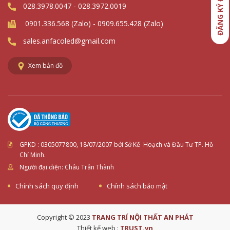
ĐĂNG KÝ ĐẠI LÝ
028.3978.0047 - 028.3972.0019
0901.336.568 (Zalo) - 0909.655.428 (Zalo)
sales.anfacoled@gmail.com
Xem bản đồ
GPKD :
0305077800
, 18/07/2007 bởi Sở Kế Hoạch và Đầu Tư TP. Hồ
Chí Minh.
Người đại diện:
Châu Trân Thành
Chính sách quy định
Chính sách bảo mật
Copyright © 2023
TRANG TRÍ NỘI THẤT AN PHÁT
Thiết kế web :
TRUST.vn