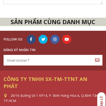
SẢN PHẨM CÙNG DANH MỤC
FOLLOW US:
ĐĂNG KÝ NHẬN TIN
CÔNG TY TNHH SX-TM-TTNT AN
PHÁT
26/16 đường Số 1 KP14, P. Bình Hưng Hòa A, Q.Bình Tân,
TP.HCM