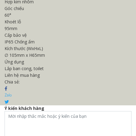
Hợp kim nhôm
Góc chiếu
60°
Khoét lỗ
95mm
Cấp bảo vệ
IP65 Chống ẩm
Kích thước (WxHxL)
∅ 105mm x H65mm
Ứng dụng
Lắp ban cong, toilet
Liên hệ mua hàng
Chia sẻ:
Ý kiến khách hàng