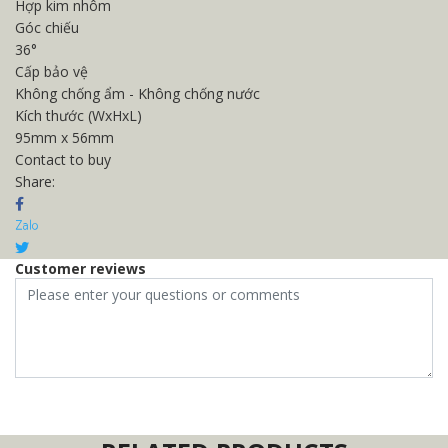
Hợp kim nhôm
Góc chiếu
36°
Cấp bảo vệ
Không chống ẩm - Không chống nước
Kích thước (WxHxL)
95mm x 56mm
Contact to buy
Share:
Customer reviews