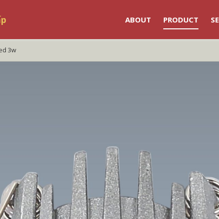
ấp
ABOUT
PRODUCT
SE
 led 3w