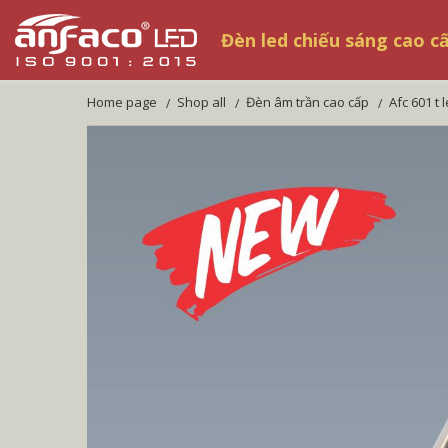
Đèn led chiếu sáng cao c
home page
shop all
đèn âm trần cao cấp
afc 601 t