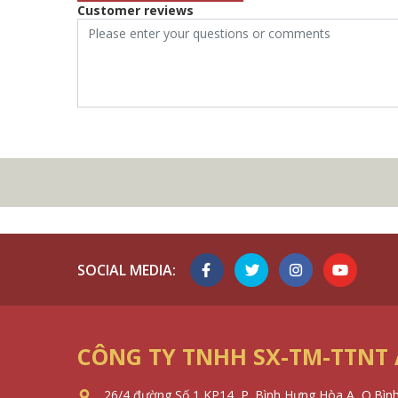
Customer reviews
SOCIAL MEDIA:
CÔNG TY TNHH SX-TM-TTNT
26/4 đường Số 1 KP14, P. Bình Hưng Hòa A, Q.Bìn